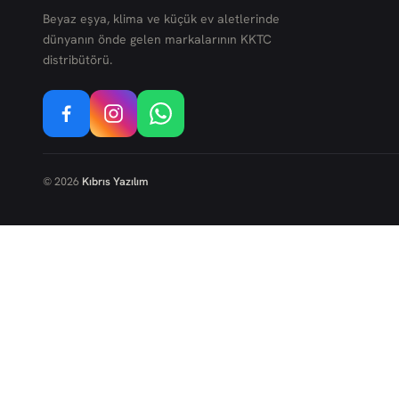
Beyaz eşya, klima ve küçük ev aletlerinde
dünyanın önde gelen markalarının KKTC
distribütörü.
©
2026
Kıbrıs Yazılım