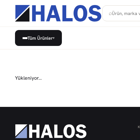
⌕
Tüm Ürünler
▾
Yükleniyor…