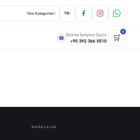
TR
Tüm Kategoriler
▾
▾
0
Bizimle İletişime Geçin
🛒
☎
+90 392 366 5510
MAĞAZALAR