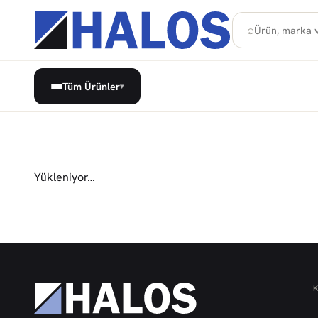
⌕
Tüm Ürünler
▾
Yükleniyor…