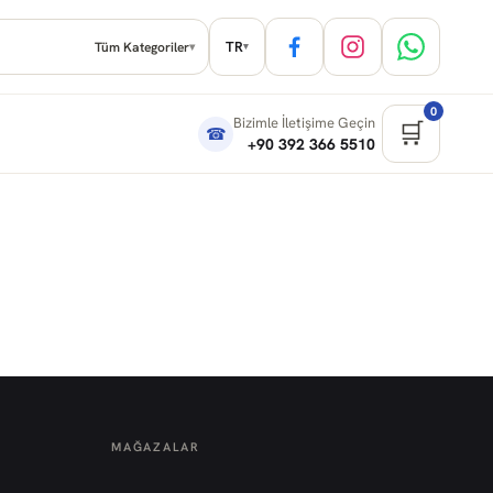
TR
Tüm Kategoriler
▾
▾
0
Bizimle İletişime Geçin
🛒
☎
+90 392 366 5510
MAĞAZALAR