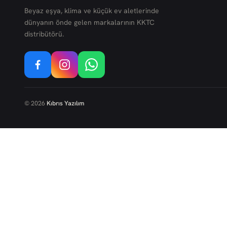
Beyaz eşya, klima ve küçük ev aletlerinde
dünyanın önde gelen markalarının KKTC
distribütörü.
©
2026
Kıbrıs Yazılım