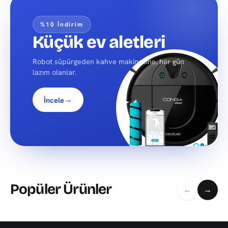
%10 İndirim
Küçük ev aletleri
Robot süpürgeden kahve makinesine, her gün
lazım olanlar.
→
İncele
Popüler Ürünler
←
→