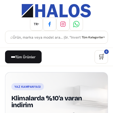
TR
▾
⌕
Tüm Kategoriler
▾
0
🛒
Tüm Ürünler
Kuzey Kıbrıs Beyaz Eşya, Anka
YAZ KAMPANYASI
Klimalarda %10'a varan
indirim