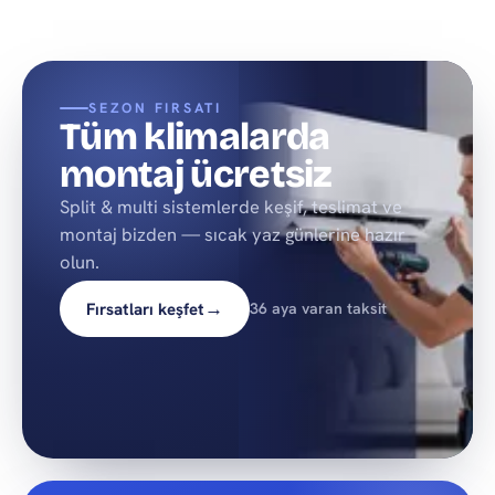
SEZON FIRSATI
Tüm klimalarda
montaj ücretsiz
Split & multi sistemlerde keşif, teslimat ve
montaj bizden — sıcak yaz günlerine hazır
olun.
→
Fırsatları keşfet
36 aya varan taksit