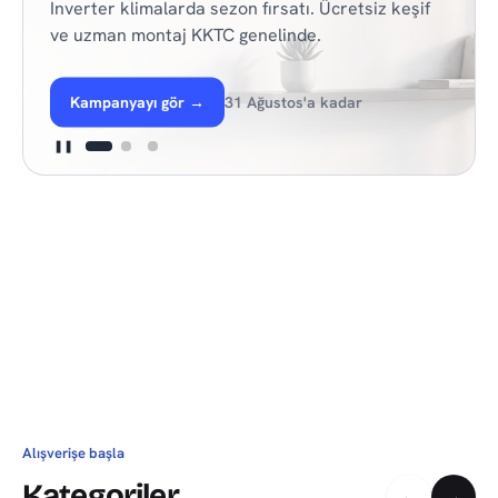
Inverter klimalarda sezon fırsatı. Ücretsiz keşif
ve uzman montaj KKTC genelinde.
Kampanyayı gör
→
31 Ağustos'a kadar
❚❚
Alışverişe başla
Kategoriler
←
→