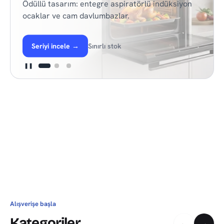
Ödüllü tasarım: entegre aspiratörlü indüksiyon
ocaklar ve cam davlumbazlar.
Seriyi incele
→
Sınırlı stok
❚❚
Alışverişe başla
Kategoriler
←
→