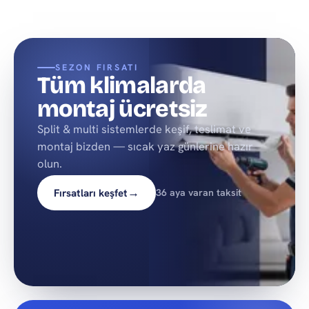
SEZON FIRSATI
Tüm klimalarda
montaj ücretsiz
Split & multi sistemlerde keşif, teslimat ve
montaj bizden — sıcak yaz günlerine hazır
olun.
→
Fırsatları keşfet
36 aya varan taksit