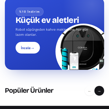
%10 İndirim
Küçük ev aletleri
Robot süpürgeden kahve makinesine, her gün
lazım olanlar.
→
İncele
Popüler Ürünler
←
→