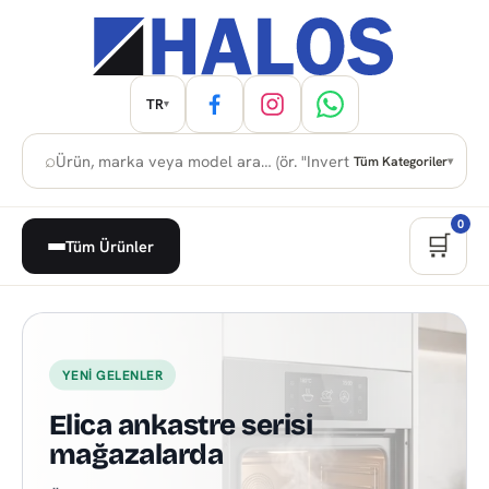
TR
▾
⌕
Tüm Kategoriler
▾
0
🛒
Tüm Ürünler
Kuzey Kıbrıs Beyaz Eşya, Anka
YENI GELENLER
Elica ankastre serisi
mağazalarda