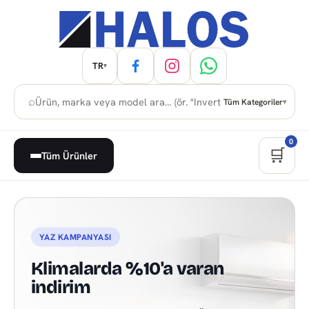
TR
▾
⌕
Tüm Kategoriler
▾
0
🛒
Tüm Ürünler
Kuzey Kıbrıs Beyaz Eşya, Anka
YAZ KAMPANYASI
Klimalarda %10'a varan
indirim