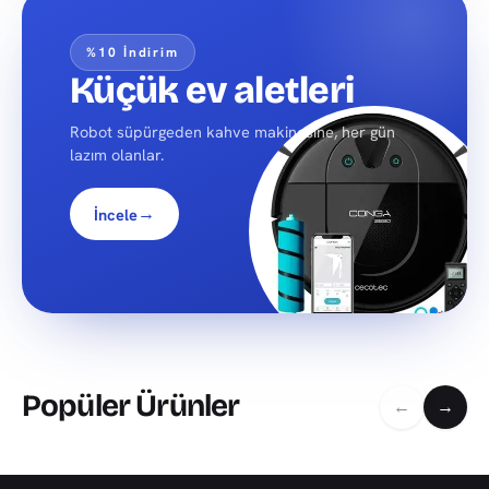
%10 İndirim
Küçük ev aletleri
Robot süpürgeden kahve makinesine, her gün
lazım olanlar.
→
İncele
Popüler Ürünler
←
→