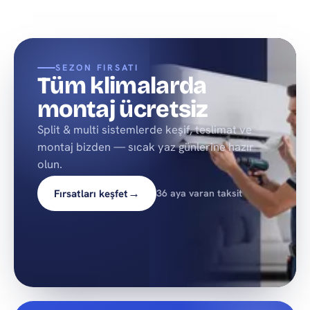
SEZON FIRSATI
Tüm klimalarda
montaj ücretsiz
Split & multi sistemlerde keşif, teslimat ve
montaj bizden — sıcak yaz günlerine hazır
olun.
→
Fırsatları keşfet
36 aya varan taksit