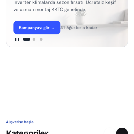
Inverter klimalarda sezon fırsatı. Ücretsiz keşif
ve uzman montaj KKTC genelinde.
Kampanyayı gör
→
31 Ağustos'a kadar
❚❚
Alışverişe başla
Kategoriler
←
→