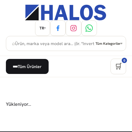
TR
▾
⌕
Tüm Kategoriler
▾
0
🛒
Tüm Ürünler
Yükleniyor…