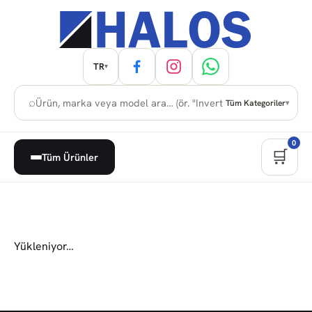
TR
▾
⌕
Tüm Kategoriler
▾
0
🛒
Tüm Ürünler
Yükleniyor…