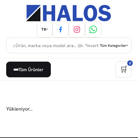
TR
▾
⌕
Tüm Kategoriler
▾
0
🛒
Tüm Ürünler
Yükleniyor…