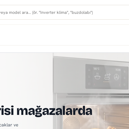
stre ve Isıtma-Soğutma Mağazas
risi mağazalarda
caklar ve