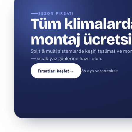
SEZON FIRSATI
Tüm klimalard
montaj ücrets
Split & multi sistemlerde keşif, teslimat ve mo
— sıcak yaz günlerine hazır olun.
→
Fırsatları keşfet
36 aya varan taksit