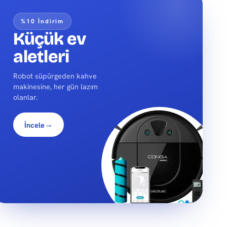
%10 İndirim
Küçük ev
aletleri
Robot süpürgeden kahve
makinesine, her gün lazım
olanlar.
→
İncele