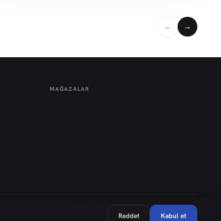
←
→
MAĞAZALAR
Hafta içi 08:30–18:00 · Cumartesi 08:30–14:00
Reddet
Kabul et