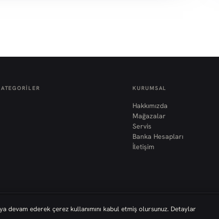
KATEGORILER
KURUMSAL
Hakkımızda
Mağazalar
Servis
Banka Hesapları
İletişim
nmaya devam ederek çerez kullanımını kabul etmiş olursunuz. Detaylar