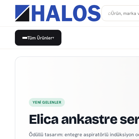
⌕
Tüm Ürünler
▾
Kuzey Kıbrıs Beyaz Eşya, Anka
YENI GELENLER
Elica ankastre se
Ödüllü tasarım: entegre aspiratörlü indüksiyon o