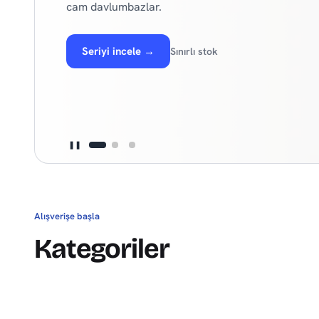
cam davlumbazlar.
Seriyi incele
→
Sınırlı stok
❚❚
Alışverişe başla
Kategoriler