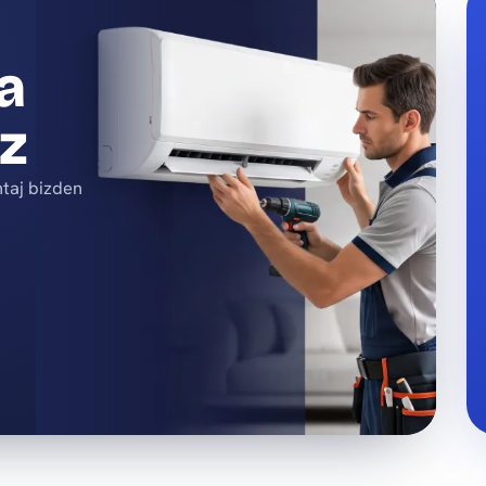
a
iz
ntaj bizden