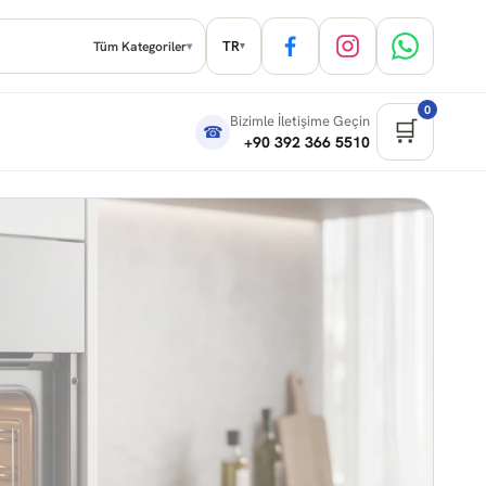
TR
Tüm Kategoriler
▾
▾
0
Bizimle İletişime Geçin
🛒
☎
+90 392 366 5510
ı